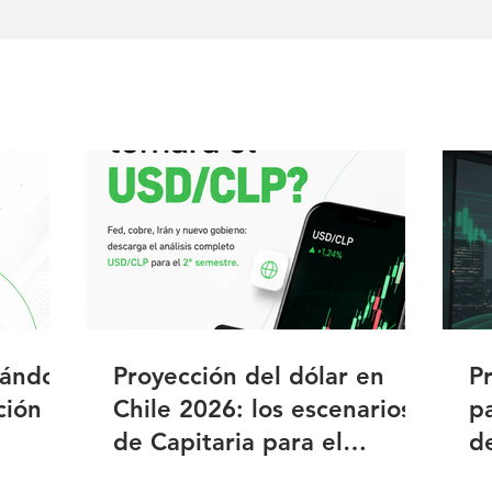
uándo
Proyección del dólar en
P
ción y
Chile 2026: los escenarios
p
de Capitaria para el
d
segundo semestre