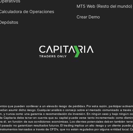
Operativos
MT5 Web (Resto del mundo)
Calculadora de Operaciones
Crear Demo
Depósitos
ntos que pueden conllevar a un elevado riesgo de pérdidas. Por esta razón, participar activ
uedan asumir dicho riesgo. Cualquier análisis o consejo sobre el mercado comunicado a través
n, y nunca como una garantía o recomendación de inversión. En ningún caso y bajo ningún co
al de Capitaria debe tener en cuenta que su capital puede verse tanto incrementado como dismi
ra él, en función de sus condiciones económicas. Los clientes potenciales deben también tene
l pasado no garantizan resultados futuros. El trading implica un alto riesgo y un cliente puede
e instrumentos transados a través de CFD's, que no están regulados por alguna entidad local. Ca