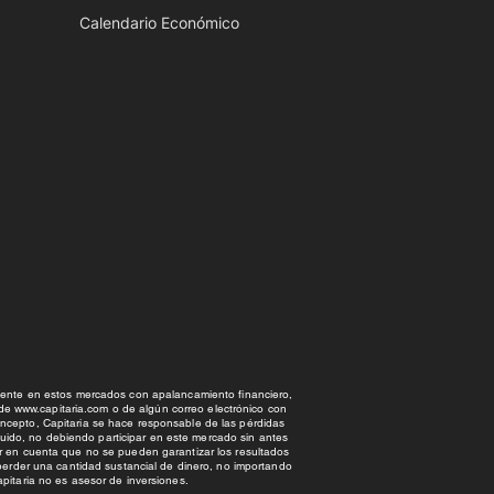
Calendario Económico
amente en estos mercados con apalancamiento financiero,
 de
www.capitaria.com
o de algún correo electrónico con
ncepto, Capitaria se hace responsable de las pérdidas
nuido, no debiendo participar en este mercado sin antes
r en cuenta que no se pueden garantizar los resultados
 perder una cantidad sustancial de dinero, no importando
pitaria no es asesor de inversiones.