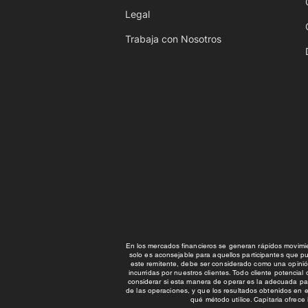
Legal
Trabaja con Nosotros
En los mercados financieros se generan rápidos movimie
solo es aconsejable para aquellos participantes que p
este remitente, debe ser considerado como una opinió
incurridas por nuestros clientes. Todo cliente potenci
considerar si esta manera de operar es la adecuada pa
de las operaciones, y que los resultados obtenidos en e
qué método utilice. Capitaria ofrec