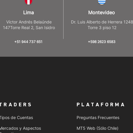
Lima
Montevideo
Víctor Andrés Belaúnde
Dr. Luis Alberto de Herrera 124
147Torre Real 2, San Isidro
Torre 3 piso 12
+51 944 737 651
+598 2623 6583
TRADERS
PLATAFORMA
Tipos de Cuentas
Preguntas Frecuentes
Mercados y Aspectos
MT5 Web (Sólo Chile)