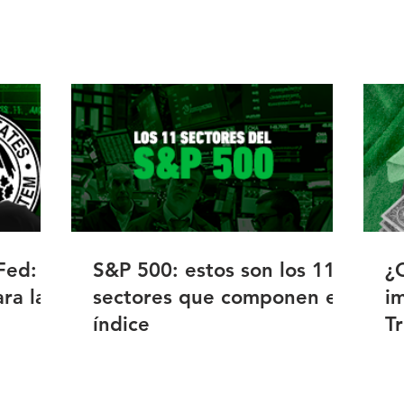
Fed: el
S&P 500: estos son los 11
¿
ra la
sectores que componen el
i
índice
T