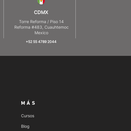
CDMX
8
Torre Reforma / Piso 14
Reforma #483, Cuauhtemoc
Mexico
+52 55 4789 2044
MÁS
Cursos
Blog