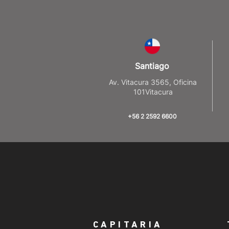
Santiago
Av. Vitacura 3565, Oficina
101Vitacura
+56 2 2592 6600
CAPITARIA