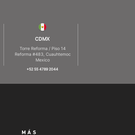
CDMX
8
Torre Reforma / Piso 14
Reforma #483, Cuauhtemoc
Mexico
+52 55 4789 2044
MÁS