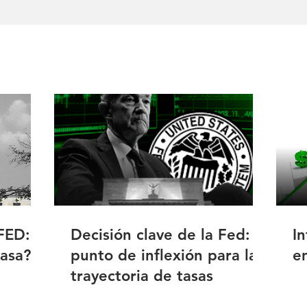
 FED:
Decisión clave de la Fed: el
I
tasa?
punto de inflexión para la
e
trayectoria de tasas