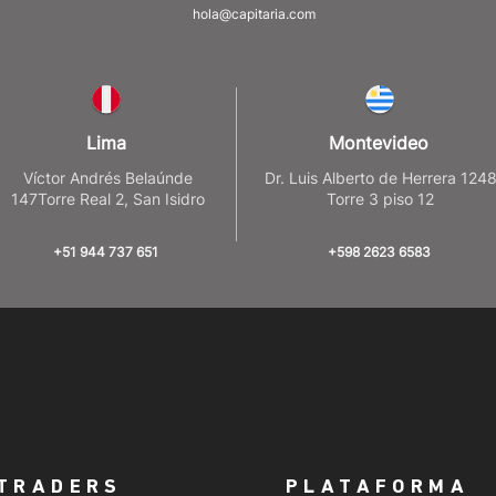
hola@capitaria.com
Lima
Montevideo
Víctor Andrés Belaúnde
Dr. Luis Alberto de Herrera 124
147Torre Real 2, San Isidro
Torre 3 piso 12
+51 944 737 651
+598 2623 6583
TRADERS
PLATAFORMA