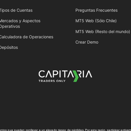
Tipos de Cuentas
Preguntas Frecuentes
Mercados y Aspectos
MT5 Web (Sólo Chile)
Operativos
MT5 Web (Resto del mundo)
Calculadora de Operaciones
Crear Demo
Depósitos
ntos que pueden conllevar a un elevado riesgo de pérdidas. Por esta razón, participar activ