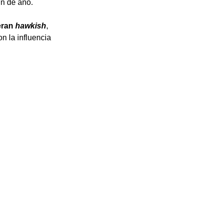
in de año.
ran 
hawkish
, 
 la influencia 