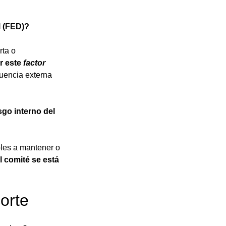
l (FED)?
ta o 
 este 
factor 
luencia externa 
go interno del 
bles a mantener o 
l comité se está 
corte