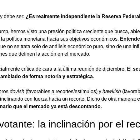
y debe ser: 
¿Es realmente independiente la Reserva Federa
mp, hemos visto una presión política creciente que busca, abier
r la política monetaria hacia sus objetivos económicos. 
Entender
que no se trata solo de análisis económico puro, sino de una inf
nes que definen la acción en el mercado.
almente crítica de cara a la última reunión de diciembre. El 
ses
ambiado de forma notoria y estratégica
.
bros 
dovish
 (favorables a recortes/estímulos) y 
hawkish
 (favora
á inclinando con fuerza hacia un recorte. Dicho de otra manera: 
e
enario que el mercado ya está descontando.
 votante: la inclinación por el re