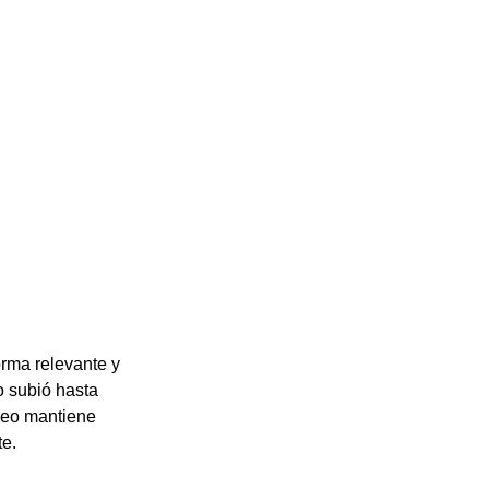
rma relevante y 
o subió hasta 
leo mantiene 
te.