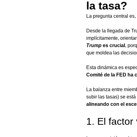
la tasa?
La pregunta central es, 
Desde la llegada de Tru
implícitamente, orienta
Trump
 es crucial
, por
que moldea las decisio
Esta dinámica es especi
Comité de la FED ha c
La balanza entre miem
subir las tasas) se est
alineando con el esc
1. El factor