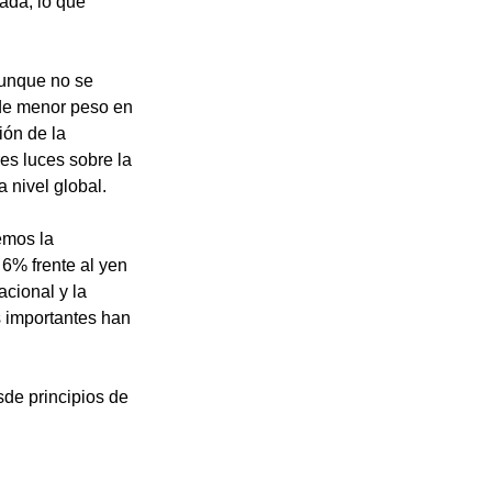
nada, lo que 
aunque no se 
 de menor peso en 
ión de la 
es luces sobre la 
 nivel global.
emos la 
6% frente al yen 
cional y la 
s importantes han 
sde principios de 