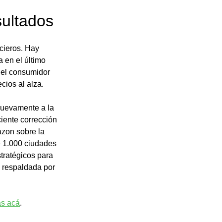
sultados
cieros. Hay 
 en el último 
del consumidor 
cios al alza.
uevamente a la 
iente corrección 
azon sobre la 
 1.000 ciudades 
tratégicos para 
o respaldada por 
ás acá
. 