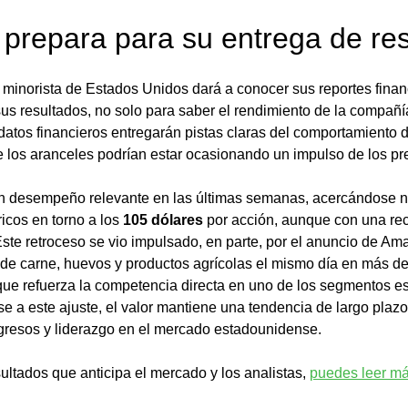
prepara para su entrega de re
l minorista de Estados Unidos dará a conocer sus reportes finan
s resultados, no solo para saber el rendimiento de la compañía
 datos financieros entregarán pistas claras del comportamiento 
 los aranceles podrían estar ocasionando un impulso de los pre
n desempeño relevante en las últimas semanas, acercándose n
cos en torno a los 
105 dólares 
por acción, aunque con una rec
ste retroceso se vio impulsado, en parte, por el anuncio de Am
de carne, huevos y productos agrícolas el mismo día en más de
que refuerza la competencia directa en uno de los segmentos es
Pese a este ajuste, el valor mantiene una tendencia de largo plaz
ngresos y liderazgo en el mercado estadounidense.
sultados que anticipa el mercado y los analistas, 
puedes leer m