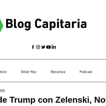
Blog Capitaria
mico
Dólar Hoy
Recursos
Podcast
025
de Trump con Zelenski, N