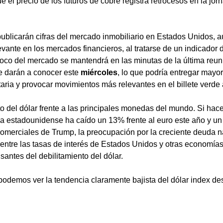
e el precio de los futuros de cobre registra retrocesos en la jor
publicarán cifras del mercado inmobiliario en Estados Unidos, 
evante en los mercados financieros, al tratarse de un indicador
 foco del mercado se mantendrá en las minutas de la última reun
 darán a conocer este 
miércoles
, lo que podría entregar mayor
taria y provocar movimientos más relevantes en el billete verde a
o del dólar frente a las principales monedas del mundo. Si hac
 estadounidense ha caído un 13% frente al euro este año y un 
comerciales de Trump, la preocupación por la creciente deuda na
 entre las tasas de interés de Estados Unidos y otras economía
santes del debilitamiento del dólar.
 podemos ver la tendencia claramente bajista del dólar index de