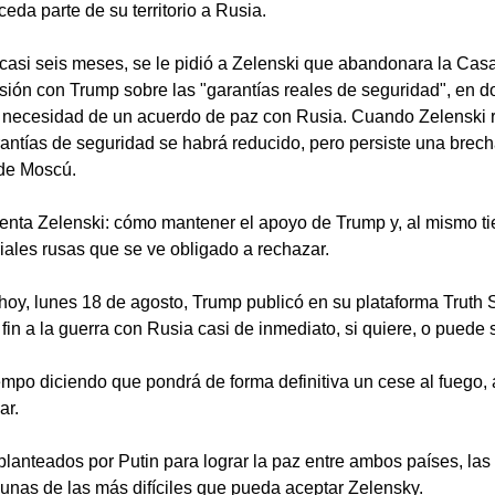
eda parte de su territorio a Rusia. 
si seis meses, se le pidió a Zelenski que abandonara la Casa
isión con Trump sobre las "garantías reales de seguridad", en do
la necesidad de un acuerdo de paz con Rusia. Cuando Zelenski r
rantías de seguridad se habrá reducido, pero persiste una brecha
 de Moscú. 
enta Zelenski: cómo mantener el apoyo de Trump y, al mismo t
oriales rusas que se ve obligado a rechazar.
hoy, lunes 18 de agosto, Trump publicó en su plataforma Truth 
in a la guerra con Rusia casi de inmediato, si quiere, o puede 
empo diciendo que pondrá de forma definitiva un cese al fuego,
r. 
planteados por Putin para lograr la paz entre ambos países, l
n unas de las más difíciles que pueda aceptar Zelensky. 