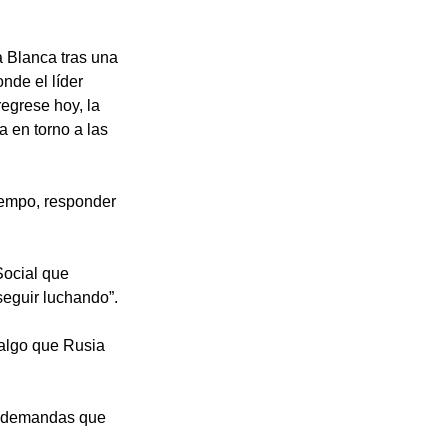
 Blanca tras una 
nde el líder 
egrese hoy, la 
 en torno a las 
iempo, responder 
Social que 
seguir luchando”.
 algo que Rusia 
as demandas que 