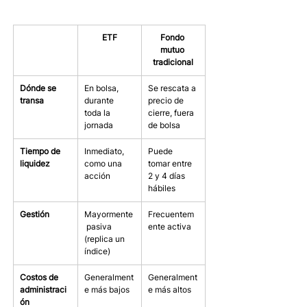
ETF
Fondo 
mutuo 
tradicional
Dónde se 
En bolsa, 
Se rescata a 
transa
durante 
precio de 
toda la 
cierre, fuera 
jornada
de bolsa
Tiempo de 
Inmediato, 
Puede 
liquidez
como una 
tomar entre 
acción
2 y 4 días 
hábiles
Gestión
Mayormente
Frecuentem
 pasiva 
ente activa
(replica un 
índice)
Costos de 
Generalment
Generalment
administraci
e más bajos
e más altos
ón