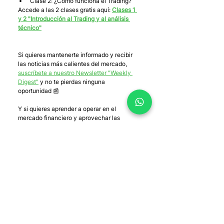
Clase 2: ¿Cómo funciona el Trading?
Accede a las 2 clases gratis aquí: 
Clases 1 
y 2 "Introducción al Trading y al análisis 
técnico"
Si quieres mantenerte informado y recibir 
las noticias más calientes del mercado, 
suscríbete a nuestro Newsletter "Weekly 
Digest"
 y no te pierdas ninguna 
oportunidad 📰 
Y si quieres aprender a operar en el 
mercado financiero y aprovechar las 
oportunidades, solo entra a 
capitaria.com
, 
déjanos tus datos y te ayudaremos en lo 
que sea que necesites.  
¿Nos haces un favor?
Cada vez que creamos un contenido nos 
preguntamos 
¿es algo que compartirían? 🤔
¡así medimos su éxito! 