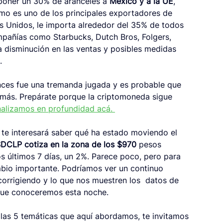
poner un 30% de aranceles a 
México y a la UE
, 
imo es uno de los principales exportadores de 
s Unidos, le importa alrededor del 35% de todos 
mpañías como Starbucks, Dutch Bros, Folgers, 
a disminución en las ventas y posibles medidas 
. 
nces fue una tremanda jugada y es probable que 
o más. Prepárate porque la criptomoneda sigue 
nalizamos en profundidad acá. 
 te interesará saber qué ha estado moviendo el 
DCLP cotiza en la zona de los $970
 pesos 
s últimos 7 días, un 2%. Parece poco, pero para 
mbio importante. Podríamos ver un continuo 
 corrigiendo y lo que nos muestren los  datos de 
que conoceremos esta noche.
las 5 temáticas que aquí abordamos, te invitamos 