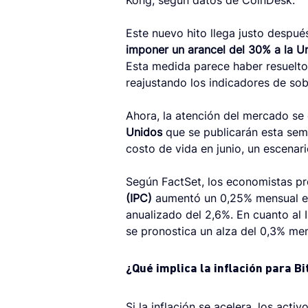
Kong, según datos de CoinDesk.
Este nuevo hito llega justo despué
imponer un arancel del 30% a la 
Esta medida parece haber resuelto l
reajustando los indicadores de sob
Ahora, la atención del mercado se 
Unidos
 que se publicarán esta se
costo de vida en junio, un escenar
Según FactSet, los economistas pr
(IPC)
 aumentó un 0,25% mensual en 
anualizado del 2,6%. En cuanto al 
se pronostica un alza del 0,3% me
¿Qué implica la inflación para Bi
Si la inflación se acelera, los acti