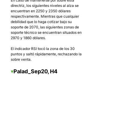
En caso de mantenerse por sobre esta 
directriz, los siguientes niveles al alza se 
encuentran en 2250 y 2350 dólares 
respectivamente. Mientras que cualquier 
debilidad que lo haga cotizar bajo su 
soporte de 2070, las siguientes zonas de 
soporte técnico se encuentran situados en 
2970 y 1860 dólares.
El indicador RSI tocó la zona de los 30 
puntos y saltó rápidamente, rechazando la 
sobre venta.
▾
Palad_Sep20, H4