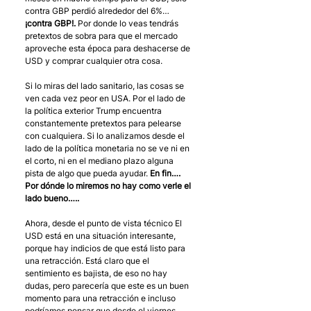
contra GBP perdió alrededor del 6%… 
¡contra GBP!.
 Por donde lo veas tendrás 
pretextos de sobra para que el mercado 
aproveche esta época para deshacerse de 
USD y comprar cualquier otra cosa.
Si lo miras del lado sanitario, las cosas se 
ven cada vez peor en USA. Por el lado de 
la política exterior Trump encuentra 
constantemente pretextos para pelearse 
con cualquiera. Si lo analizamos desde el 
lado de la política monetaria no se ve ni en 
el corto, ni en el mediano plazo alguna 
pista de algo que pueda ayudar. 
En fin…. 
Por dónde lo miremos no hay como verle el 
lado bueno…..
Ahora, desde el punto de vista técnico El 
USD está en una situación interesante, 
porque hay indicios de que está listo para 
una retracción. Está claro que el 
sentimiento es bajista, de eso no hay 
dudas, pero parecería que este es un buen 
momento para una retracción e incluso 
podríamos pensar que desde el viernes 