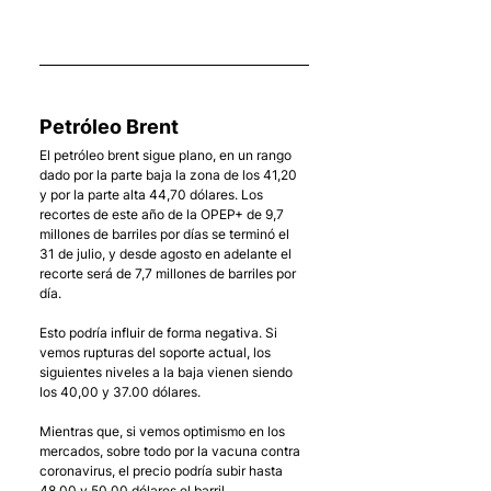
    . 
Petróleo Brent
El petróleo brent sigue plano, en un rango 
dado por la parte baja la zona de los 41,20 
y por la parte alta 44,70 dólares. Los 
recortes de este año de la OPEP+ de 9,7 
millones de barriles por días se terminó el 
31 de julio, y desde agosto en adelante el 
recorte será de 7,7 millones de barriles por 
día. 
Esto podría influir de forma negativa. Si 
vemos rupturas del soporte actual, los 
siguientes niveles a la baja vienen siendo 
los 40,00 y 37.00 dólares.
Mientras que, si vemos optimismo en los 
mercados, sobre todo por la vacuna contra 
coronavirus, el precio podría subir hasta 
48,00 y 50,00 dólares el barril.