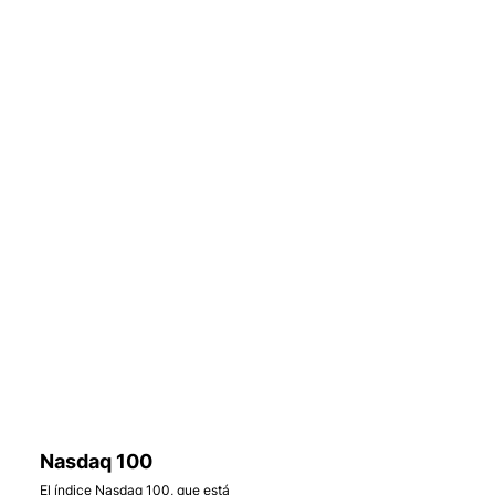
    . 
    . 
Nasdaq 100
El índice Nasdaq 100, que está 