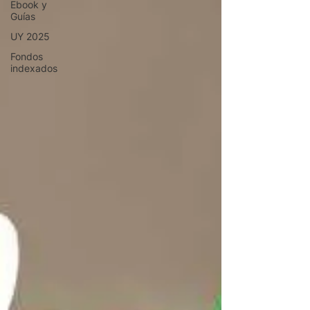
Ebook y
Guías
UY 2025
Fondos
indexados