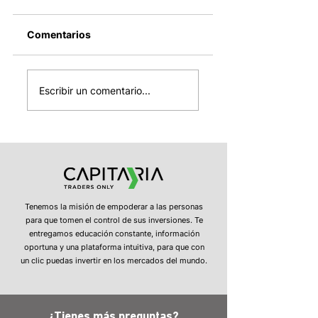
Comentarios
SpaceX entra
Avanzan las
mañana al Nasdaq-
conversaciones
Escribir un comentario...
100, OPEP+ sube la
entre Irán y Esta
producción de
Unidos, ¿Y el
petróleo y Strategy
estrecho de
confirma nuevas
Ormuz?
ventas de bitcoin
Tenemos la misión de empoderar a las personas
para que tomen el control de sus inversiones. Te
entregamos educación constante, información
oportuna y una plataforma intuitiva, para que con
un clic puedas invertir en los mercados del mundo.
¿Tienes más preguntas?