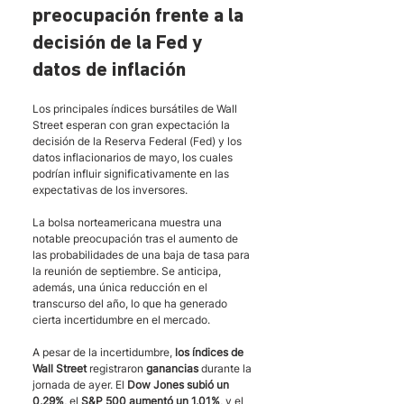
preocupación frente a la 
decisión de la Fed y 
datos de inflación
Los principales índices bursátiles de Wall 
Street esperan con gran expectación la 
decisión de la Reserva Federal (Fed) y los 
datos inflacionarios de mayo, los cuales 
podrían influir significativamente en las 
expectativas de los inversores.
La bolsa norteamericana muestra una 
notable preocupación tras el aumento de 
las probabilidades de una baja de tasa para 
la reunión de septiembre. Se anticipa, 
además, una única reducción en el 
transcurso del año, lo que ha generado 
cierta incertidumbre en el mercado.
A pesar de la incertidumbre, 
los índices de 
Wall Street
 registraron 
ganancias
 durante la 
jornada de ayer. El 
Dow Jones subió un 
0,29%
, el 
S&P 500 aumentó un 1,01%
, y el 