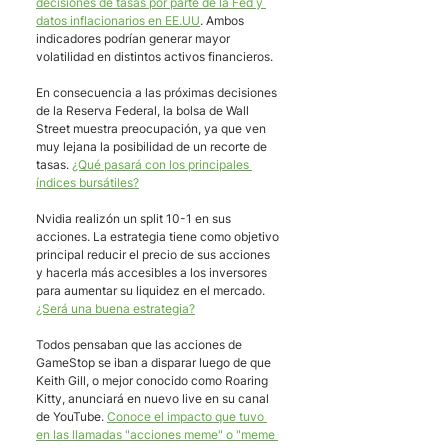
decisiones de tasas por parte de la Fed y 
datos inflacionarios en EE.UU
. Ambos 
indicadores podrían generar mayor 
volatilidad en distintos activos financieros.  
En consecuencia a las próximas decisiones 
de la Reserva Federal, la bolsa de Wall 
Street muestra preocupación, ya que ven 
muy lejana la posibilidad de un recorte de 
tasas. 
¿Qué pasará con los principales 
índices bursátiles?
Nvidia realizón un split 10-1 en sus 
acciones. La estrategia tiene como objetivo 
principal reducir el precio de sus acciones 
y hacerla más accesibles a los inversores 
para aumentar su liquidez en el mercado. 
¿Será una buena estrategia?
Todos pensaban que las acciones de 
GameStop se iban a disparar luego de que 
Keith Gill, o mejor conocido como Roaring 
Kitty, anunciará en nuevo live en su canal 
de YouTube. 
Conoce el impacto que tuvo 
en las llamadas "acciones meme" o "meme 