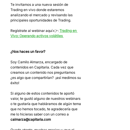
Te invitamos a una nueva sesión de 
Trading en vivo donde estaremos 
analizando el mercado y revisando las 
principales oportunidades de Trading.
Regístrate al webinar aquí 👉: 
Trading en 
Vivo: Operando activos volátiles 
¿Nos haces un favor?
Soy Camilo Almarza, encargado de 
contenidos en Capitaria. Cada vez que 
creamos un contenido nos preguntamos 
¿es algo que compartirían?  ¡así medimos su 
éxito! 
Si alguno de estos contenidos te aportó 
valor, te gustó alguno de nuestros webinars 
o te gustaría que habláramos de algún tema 
que no hemos tocado, te agradecería que 
me lo hicieras saber con un correo a 
calmarza@capitaria.com
Quedo atento, muchas gracias y ¡que el 