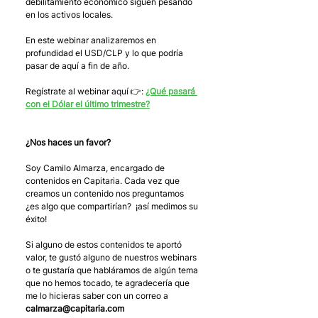
debilitamiento económico siguen pesando 
en los activos locales. 
En este webinar analizaremos en 
profundidad el USD/CLP y lo que podría 
pasar de aquí a fin de año.
Regístrate al webinar aquí 👉: 
¿Qué pasará 
con el Dólar el último trimestre?
¿Nos haces un favor?
Soy Camilo Almarza, encargado de 
contenidos en Capitaria. Cada vez que 
creamos un contenido nos preguntamos 
¿es algo que compartirían?  ¡así medimos su 
éxito! 
Si alguno de estos contenidos te aportó 
valor, te gustó alguno de nuestros webinars 
o te gustaría que habláramos de algún tema 
que no hemos tocado, te agradecería que 
me lo hicieras saber con un correo a 
calmarza@capitaria.com