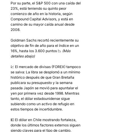
Por su parte, el S&P 500 con una caída del 
23%, está teniendo su quinto peor 
comienzo de año en la historia, según 
Compound Capital Advisors, y está en 
camino de su mayor caída anual desde 
2008. 
Goldman Sachs recortó recientemente su 
objetivo de fin de año para el índice en un 
16%, hasta los 3.600 puntos 📉 
(Más 
detalles abajo)
💹 El mercado de divisas (FOREX) tampoco 
se salva: La libra se desplomó a un mínimo 
histórico después de que Gran Bretaña 
publicara su presupuesto y la semana 
pasada Japón se movió para apuntalar el 
yen por primera vez desde 1998. Mientras 
tanto, el dólar estadounidense sigue 
subiendo como un activo de refugio en 
estos tiempos de incertidumbre.
💵 El dólar en Chile mostrando fortaleza, 
donde los últimos factores externos siguen 
siendo claves para el tipo de cambio. 