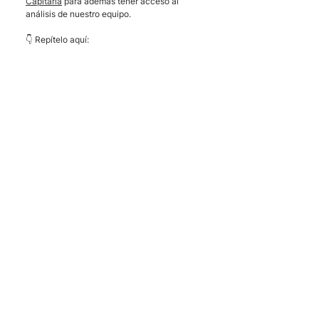
Capitaria
 para además tener acceso al 
análisis de nuestro equipo.
👇 Repítelo aquí: