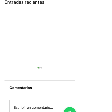
Entradas recientes
Comentarios
El cierre del
SpaceX entra
mundial, el
mañana al Nasda
Escribir un comentario...