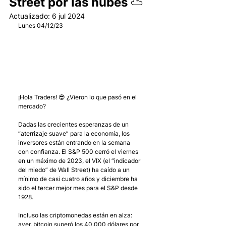
Street por las nubes ⛅️
Actualizado:
6 jul 2024
Lunes 04/12/23
¡Hola Traders! 😎 ¿Vieron lo que pasó en el 
mercado?
Dadas las crecientes esperanzas de un 
“aterrizaje suave” para la economía, los 
inversores están entrando en la semana 
con confianza. El S&P 500 cerró el viernes 
en un máximo de 2023, el VIX (el “indicador 
del miedo” de Wall Street) ha caído a un 
mínimo de casi cuatro años y diciembre ha 
sido el tercer mejor mes para el S&P desde 
1928. 
Incluso las criptomonedas están en alza: 
ayer, bitcoin superó los 40.000 dólares por 