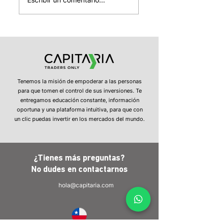
mundial, el
Estrecho de Orm
desplome
y el fracaso de
automotor en China
negociaciones
y la estabilidad del
EEUU-Irán domin
dólar
los mercados
globales.
Tenemos la misión de empoderar a las personas
para que tomen el control de sus inversiones. Te
entregamos educación constante, información
oportuna y una plataforma intuitiva, para que con
un clic puedas invertir en los mercados del mundo.
¿Tienes más preguntas?
No dudes en
contactarnos
hola@capitaria.com