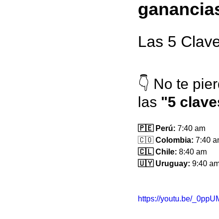
ganancia
Las 5 Clave
👇 No te pie
las 
"5 clave
🇵🇪 Perú:
 7:40 am
🇨🇴 
Colombia:
 7:40 
🇨🇱 Chile:
 8:40 am
🇺🇾 Uruguay:
 9:40 am
https://youtu.be/_0pp