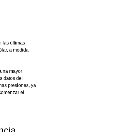
 las últimas 
lar, a medida 
 una mayor 
s datos del 
has presiones, ya 
comenzar el 
ncia. 