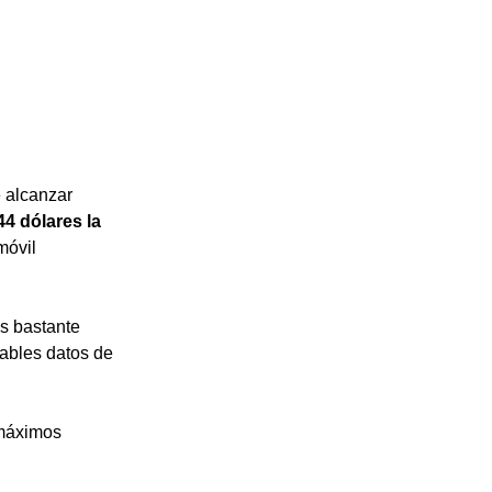
 alcanzar 
44 dólares la 
móvil 
s bastante 
ables datos de 
 máximos 