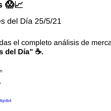
s 😱📈
s del Día 25/5/21
rdas el completo análisis de merc
s del Día" ☕.
am
 
UMqnIb4