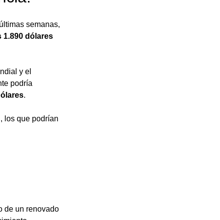
 últimas semanas, 
s 1.890 dólares 
dial y el 
te podría 
dólares
. 
 los que podrían 
o de un renovado 