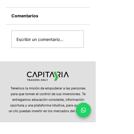
Comentarios
El cierre del
SpaceX entra
mundial, el
mañana al Nasda
Escribir un comentario...
desplome
100, OPEP+ sube 
automotor en China
producción de
y la estabilidad del
petróleo y Strate
dólar
confirma nuevas
ventas de bitcoin
Tenemos la misión de empoderar a las personas
para que tomen el control de sus inversiones. Te
entregamos educación constante, información
oportuna y una plataforma intuitiva, para que con
un clic puedas invertir en los mercados del mundo.