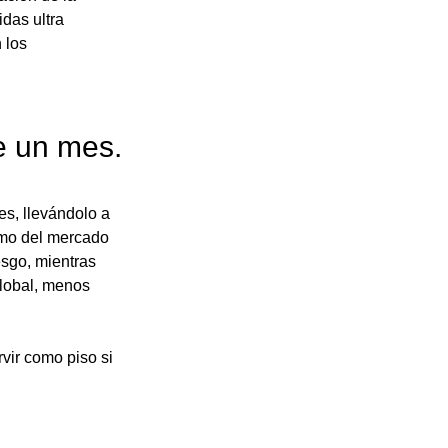
das ultra 
 los 
e un mes.
es, llevándolo a 
smo del mercado 
esgo, mientras 
global, menos 
ir como piso si 