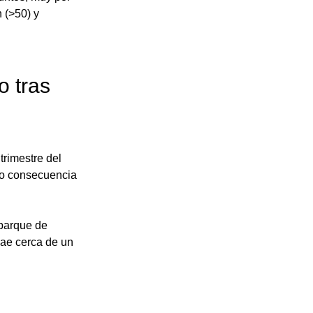
 (>50) y 
 tras 
trimestre del 
mo consecuencia 
parque de 
cae cerca de un 