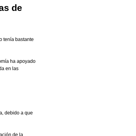
as de 
o tenía bastante 
nomía ha apoyado 
a en las 
za, debido a que 
ación de la 