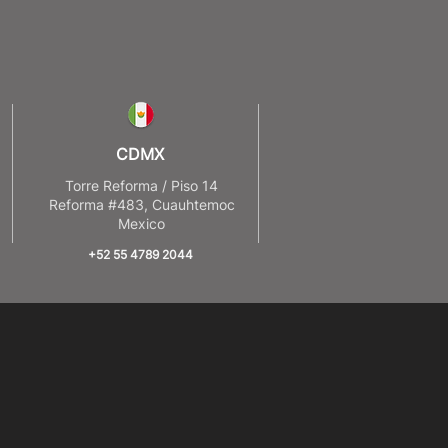
CDMX
8
Torre Reforma / Piso 14
Reforma #483, Cuauhtemoc
Mexico
+52 55 4789 2044