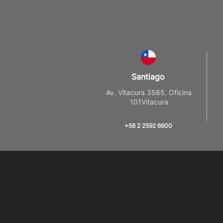
Santiago
Av. Vitacura 3565, Oficina
101Vitacura
+56 2 2592 6600