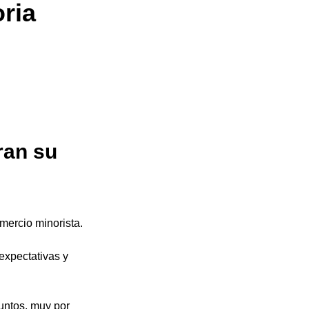
ria
ran su 
mercio minorista.
expectativas y 
untos, muy por 