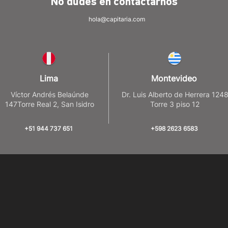
No dudes en
contactarnos
hola@capitaria.com
Lima
Montevideo
Víctor Andrés Belaúnde
Dr. Luis Alberto de Herrera 124
147Torre Real 2, San Isidro
Torre 3 piso 12
+51 944 737 651
+598 2623 6583