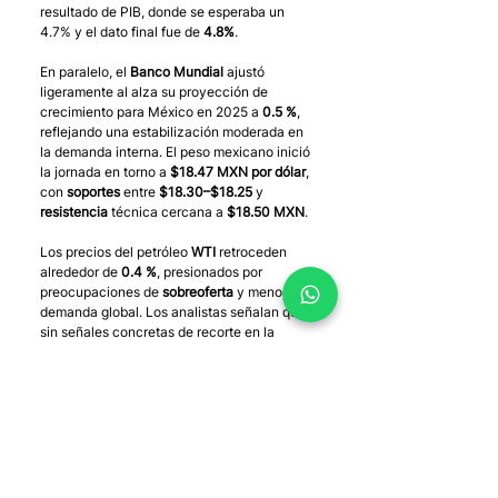
resultado de PIB, donde se esperaba un 
4.7% y el dato final fue de 
4.8%
.
En paralelo, el 
Banco Mundial
 ajustó 
ligeramente al alza su proyección de 
crecimiento para México en 2025 a 
0.5 %
, 
reflejando una estabilización moderada en 
la demanda interna. El peso mexicano inició 
la jornada en torno a 
$18.47 MXN por dólar
, 
con 
soportes
 entre 
$18.30–$18.25
 y 
resistencia
 técnica cercana a 
$18.50 MXN
.
Los precios del petróleo 
WTI
 retroceden 
alrededor de 
0.4 %
, presionados por 
preocupaciones de 
sobreoferta
 y menor 
demanda global. Los analistas señalan que, 
sin señales concretas de recorte en la 
producción, la recuperación del crudo 
continuará siendo frágil. Actualmente, lo 
vemos en precios de 
$56.58 USD
 por barril, 
con un soporte en los $54.80 USD y una 
resistencia marcada en los $59.60 USD.
Por su parte, el 
oro
 se mantiene sobre los 
4250 dólares la onza, luego de registrar 