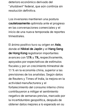
deterioro económico derivado del 
“
shutdown
” federal, que aún continúa sin 
resolución definitiva. 
Los inversores mantienen una postura 
cautelosamente
 optimista ante el progreso 
en las conversaciones comerciales y el 
inicio de una nueva temporada de reportes 
trimestrales. 
El ánimo positivo tuvo su origen en 
Asia
, 
donde el 
Nikkei de Japón 
y el 
Hang Seng 
de Hong Kong 
registraron importantes 
avances con 
1.1% 
y 
1%,
 respectivamente, 
apoyados por expectativas de estímulos 
fiscales y por un crecimiento trimestral de 
1.1 % en la economía china, superior a las 
previsiones de los analistas. Según datos 
de Reuters y Times of India, la mejora en la 
actividad manufacturera y el 
fortalecimiento del consumo interno chino 
contribuyeron a mitigar el sentimiento 
negativo de semanas previas, marcado por 
la incertidumbre geopolítica, después de 
obtener datos mejores a lo esperado en su 