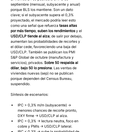
septiembre (mensual, subyacente y anual) 
porque BLS los mantiene. Son un dato 
clave; si el subyacente supera el 0,3% 
proyectado, el mercado podría leer esto 
como una señal que refuerza 
tasas altas 
por más tiempo
, 
suben los rendimientos
 y el 
USD/CLP tiende al alza
; de salir por debajo, 
aumentan las probabilidades de recortes y 
el dólar cede, favoreciendo una baja del 
USD/CLP. También se publican los PMI 
S&P Global de octubre (manufactura y 
servicios), privados. 
Sobre 50 respalda al 
dólar
, 
bajo 50 lo presiona
. Las ventas de 
viviendas nuevas (sep) no se publican 
porque dependen del Census Bureau, 
suspendido. 
Síntesis de escenarios: 
IPC > 0,3% m/m (subyacente) → 
menores chances de recorte pronto, 
DXY firme → USD/CLP al alza. 
IPC = 0,3% → lectura neutra, foco en 
cobre y PMIs → USD/CLP lateral. 
IPC < 0,3% → sube la probabilidad de 