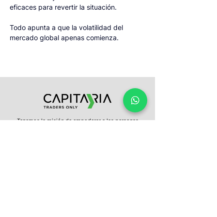
eficaces para revertir la situación.
Todo apunta a que la volatilidad del 
mercado global apenas comienza.
Tenemos la misión de empoderar a las personas
para que tomen el control de sus inversiones. Te
entregamos educación constante, información
oportuna y una plataforma intuitiva, para que con
un clic puedas invertir en los mercados del mundo.
¿Tienes más preguntas?
No dudes en
contactarnos