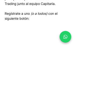
Trading junto al equipo Capitaria.
Regístrate a uno 
(o a todos)
 con el 
siguiente botón:
Tenemos la misión de empoderar a las personas
para que tomen el control de sus inversiones. Te
entregamos educación constante, información
oportuna y una plataforma intuitiva, para que con
un clic puedas invertir en los mercados del mundo.