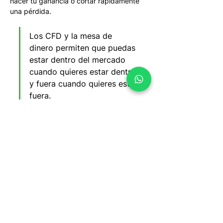
hacer tu ganancia o cortar rápidamente 
una pérdida. 
Los CFD y la mesa de 
dinero permiten que puedas 
estar dentro del mercado 
cuando quieres estar dentro 
y fuera cuando quieres estar 
fuera.
Te invitamos a nuestra masterclass 
"Las 5 
ventajas del Trading"
 donde aprenderás 
qué es el Trading y cómo aprovechar las 
oportunidades del mercado como los 
movimientos del Dólar. Velo aquí 👉: 
Las 5 
ventajas del Trading
Conclusiones
La mejor manera de aprovechar los 