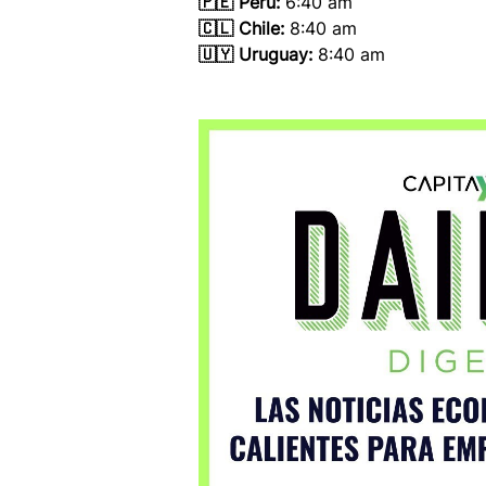
🇵🇪 Perú:
 6:40 am
🇨🇱 Chile:
 8:40 am
🇺🇾 Uruguay:
 8:40 am 