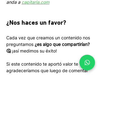
anda a 
capitaria.com
¿Nos haces un favor?
Cada vez que creamos un contenido nos 
preguntamos 
¿es algo que compartirían? 
🤔
 ¡así medimos su éxito! 
Si este contenido te aportó valor te 
agradeceríamos que luego de comentar 
hagas un click para twittearlo o un click 
para compartirlo en LinkedIn. ¡Gracias!
Tenemos la misión de empoderar a las personas
para que tomen el control de sus inversiones. Te