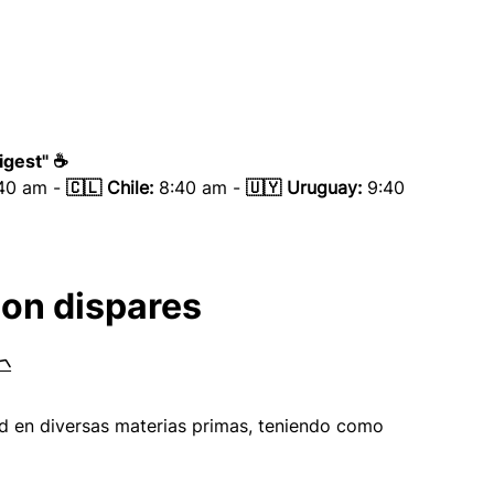
igest"
 ☕
:40 am - 
🇨🇱 Chile:
 8:40 am - 
🇺🇾 Uruguay:
 9:40 
on dispares 

 en diversas materias primas, teniendo como 