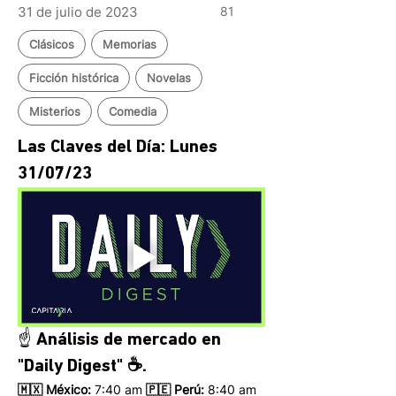
31 de julio de 2023
81
Clásicos
Memorias
Ficción histórica
Novelas
Misterios
Comedia
Las Claves del Día: Lunes 
31/07/23 
☝️ Análisis de mercado en 
"Daily Digest" ☕.
🇲🇽 México: 
7:40 am
 🇵🇪 Perú:
 8:40 am 