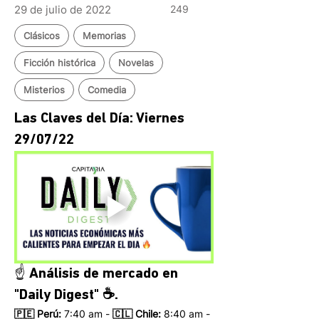
29 de julio de 2022
249
Clásicos
Memorias
Ficción histórica
Novelas
Misterios
Comedia
Las Claves del Día: Viernes 
29/07/22 
☝️ Análisis de mercado en 
"Daily Digest" ☕.
🇵🇪 Perú:
 7:40 am - 
🇨🇱 Chile:
 8:40 am - 