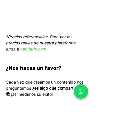
*Precios referenciales. Para ver los 
precios reales de nuestra plataforma, 
anda a 
capitaria.com
¿Nos haces un favor?
Cada vez que creamos un contenido nos 
preguntamos 
¿es algo que compartirían? 
🤔
 ¡así medimos su éxito! 
Si este contenido te aportó valor te 
agradeceríamos que luego de comentar 
hagas un click para twittearlo o un click 
para compartirlo en LinkedIn. ¡Gracias!