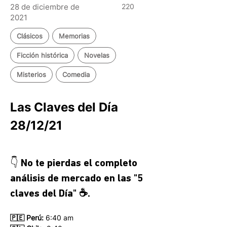
28 de diciembre de
220
2021
Clásicos
Memorias
Ficción histórica
Novelas
Misterios
Comedia
Las Claves del Día 
28/12/21
👇 No te pierdas el completo 
análisis de mercado en las 
"5 
claves del Día" ☕.
🇵🇪 Perú:
 6:40 am