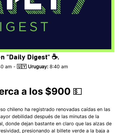
n 
"Daily Digest" ☕.
40 am - 
🇺🇾 Uruguay:
 8:40 am 
erca a los $900 💵
eso chileno ha registrado renovadas caídas en las 
ayor debilidad después de las minutas de la 
al, donde dejan bastante en claro que las alzas de 
sividad, presionando al billete verde a la baja a 