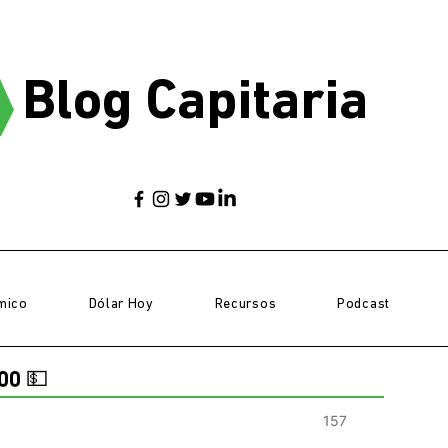
Blog Capitaria
mico
Dólar Hoy
Recursos
Podcast
00 💵
157