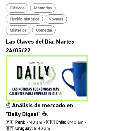
Clásicos
Memorias
Ficción histórica
Novelas
Misterios
Comedia
Las Claves del Día: Martes 
24/05/22 
☝️ Análisis de mercado en 
"Daily Digest" ☕.
🇵🇪 Perú:
 7:40 am - 
🇨🇱 Chile:
 8:40 am - 
🇺🇾 Uruguay:
 9:40 am 