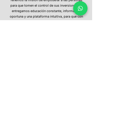
para que tomen el control de sus inversiones. Te
entregamos educación constante, información
oportuna y una plataforma intuitiva, para que con
un clic puedas invertir en los mercados del mundo.
¿Tienes más preguntas?
No dudes en
contactarnos
hola@capitaria.com
Santiago
Av. Vitacura 3565, Oficina 101Vitacura
+56 2 2592 6600