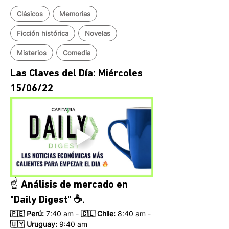
Clásicos
Memorias
Ficción histórica
Novelas
Misterios
Comedia
Las Claves del Día: Miércoles 
15/06/22 
☝️ Análisis de mercado en 
"Daily Digest" ☕.
🇵🇪 Perú:
 7:40 am - 
🇨🇱 Chile:
 8:40 am - 
🇺🇾 Uruguay:
 9:40 am 