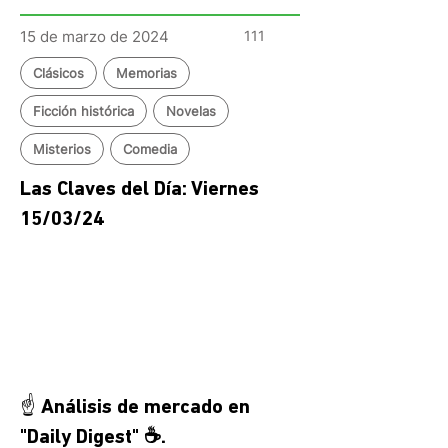
15 de marzo de 2024
111
Clásicos
Memorias
Ficción histórica
Novelas
Misterios
Comedia
Las Claves del Día: Viernes 
15/03/24
☝️ Análisis de mercado en 
"Daily Digest" ☕.