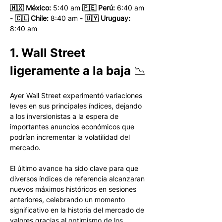
🇲🇽 México: 
5:40 am
 🇵🇪 Perú:
 6:40 am 
- 
🇨🇱 Chile:
 8:40 am - 
🇺🇾 Uruguay:
8:40 am 
1. Wall Street 
ligeramente a la baja 📉
Ayer Wall Street experimentó variaciones 
leves en sus principales índices, dejando 
a los inversionistas a la espera de 
importantes anuncios económicos que 
podrían incrementar la volatilidad del 
mercado.
El último avance ha sido clave para que 
diversos índices de referencia alcanzaran 
nuevos máximos históricos en sesiones 
anteriores, celebrando un momento 
significativo en la historia del mercado de 
valores gracias al optimismo de los 