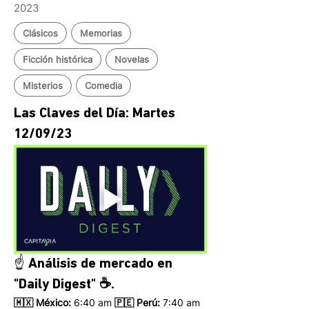
2023
Clásicos
Memorias
Ficción histórica
Novelas
Misterios
Comedia
Las Claves del Día: Martes 
12/09/23
☝️ Análisis de mercado en 
"Daily Digest" ☕.
🇲🇽 México: 
6:40 am
 🇵🇪 Perú:
 7:40 am 