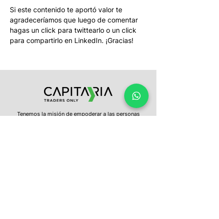
Si este contenido te aportó valor te 
agradeceríamos que luego de comentar 
hagas un click para twittearlo o un click 
para compartirlo en LinkedIn. ¡Gracias!
Tenemos la misión de empoderar a las personas
para que tomen el control de sus inversiones. Te
entregamos educación constante, información
oportuna y una plataforma intuitiva, para que con
un clic puedas invertir en los mercados del mundo.
¿Tienes más preguntas?
No dudes en
contactarnos
hola@capitaria.com