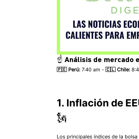
☝️ Análisis de mercado e
🇵🇪 Perú:
 7:40 am - 
🇨🇱 Chile:
 8:
1. Inflación de E
🗽
Los principales índices de la bols