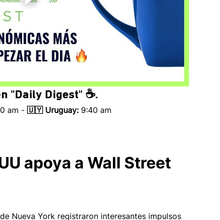
n 
"Daily Digest" ☕.
40 am - 
🇺🇾 Uruguay:
 9:40 am 
EUU apoya a Wall Street 
a de Nueva York registraron interesantes impulsos 