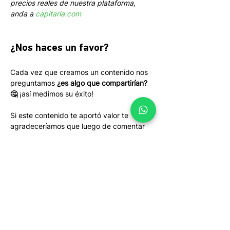
precios reales de nuestra plataforma, 
anda a 
capitaria.com
¿Nos haces un favor?
Cada vez que creamos un contenido nos 
preguntamos 
¿es algo que compartirían? 
🤔
 ¡así medimos su éxito! 
Si este contenido te aportó valor te 
agradeceríamos que luego de comentar 
hagas un click para twittearlo o un click 
para compartirlo en LinkedIn. ¡Gracias!
Tenemos la misión de empoderar a las personas