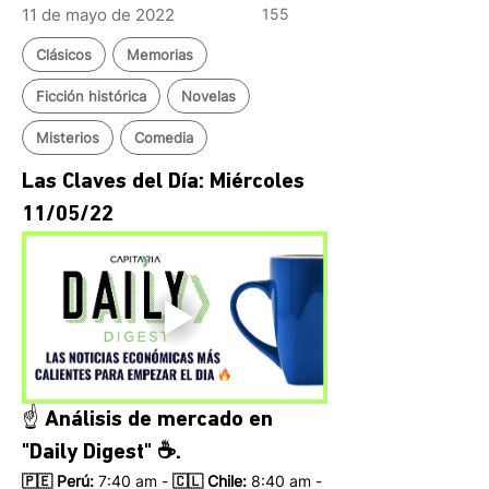
11 de mayo de 2022
155
Clásicos
Memorias
Ficción histórica
Novelas
Misterios
Comedia
Las Claves del Día: Miércoles 
11/05/22 
☝️ Análisis de mercado en 
"Daily Digest" ☕.
🇵🇪 Perú:
 7:40 am - 
🇨🇱 Chile:
 8:40 am - 