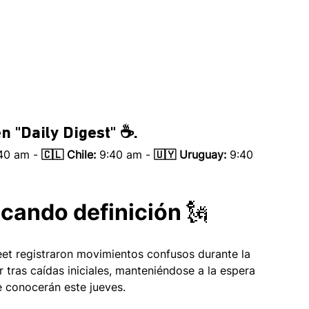
n 
"Daily Digest" ☕.
:40 am - 
🇨🇱 Chile:
 9:40 am - 
🇺🇾 Uruguay:
 9:40 
scando definición 🗽 
reet registraron movimientos confusos durante la 
 tras caídas iniciales, manteniéndose a la espera 
e conocerán este jueves.  