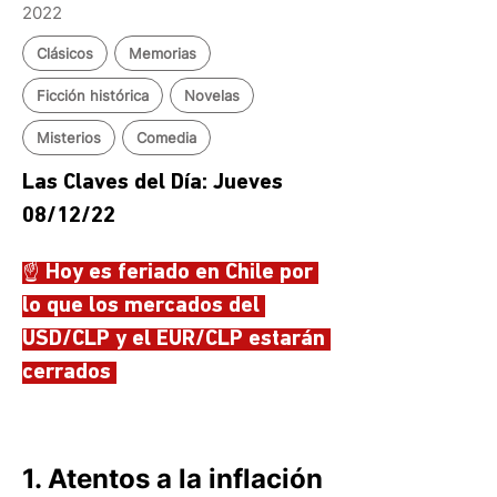
2022
Clásicos
Memorias
Ficción histórica
Novelas
Misterios
Comedia
Las Claves del Día: Jueves 
08/12/22 
☝️ Hoy es feriado en Chile por 
lo que los mercados del 
USD/CLP y el EUR/CLP estarán 
cerrados 
1. Atentos a la inflación 