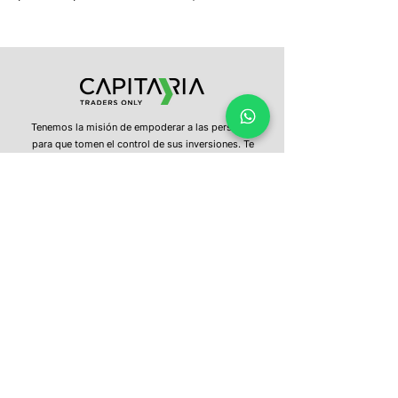
Tenemos la misión de empoderar a las personas
para que tomen el control de sus inversiones. Te
entregamos educación constante, información
oportuna y una plataforma intuitiva, para que con
un clic puedas invertir en los mercados del mundo.
¿Tienes más preguntas?
No dudes en
contactarnos
hola@capitaria.com