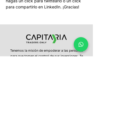
hagas un click para twittearlo o un click 
para compartirlo en LinkedIn. ¡Gracias!
Tenemos la misión de empoderar a las personas
para que tomen el control de sus inversiones. Te
entregamos educación constante, información
oportuna y una plataforma intuitiva, para que con
un clic puedas invertir en los mercados del mundo.
¿Tienes más preguntas?
No dudes en
contactarnos
hola@capitaria.com