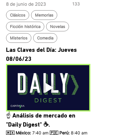
8 de junio de 2023
133
Clásicos
Memorias
Ficción histórica
Novelas
Misterios
Comedia
Las Claves del Día: Jueves 
08/06/23 
☝️ Análisis de mercado en 
"Daily Digest" ☕.
🇲🇽 México: 
7:40 am
 🇵🇪 Perú:
 8:40 am 