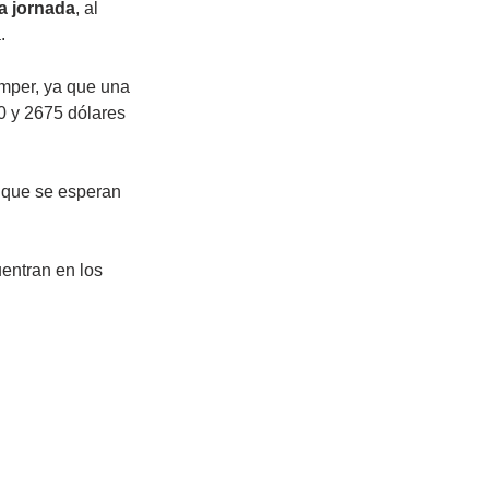
ta jornada
, al 
. 
omper, ya que una 
00 y 2675 dólares 
 que se esperan 
entran en los 