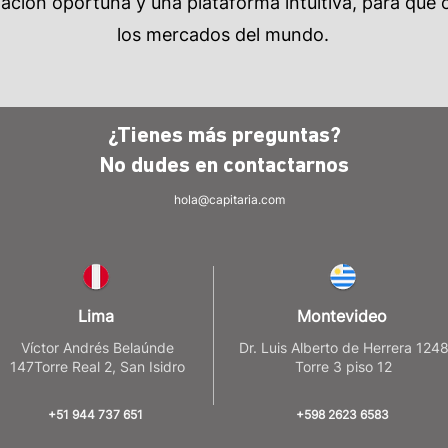
ción oportuna y una plataforma intuitiva, para que c
los mercados del mundo.
¿Tienes más preguntas?
No dudes en
contactarnos
hola@capitaria.com
Lima
Montevideo
Víctor Andrés Belaúnde
Dr. Luis Alberto de Herrera 124
147Torre Real 2, San Isidro
Torre 3 piso 12
+51 944 737 651
+598 2623 6583