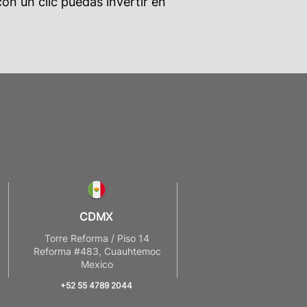
on un clic puedas invertir en
CDMX
8
Torre Reforma / Piso 14
Reforma #483, Cuauhtemoc
Mexico
+52 55 4789 2044