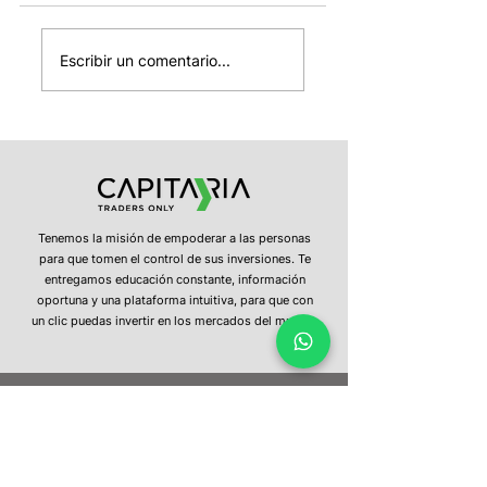
El cierre del
SpaceX entra
mundial, el
mañana al Nasda
Escribir un comentario...
desplome
100, OPEP+ sube 
automotor en China
producción de
y la estabilidad del
petróleo y Strate
dólar
confirma nuevas
ventas de bitcoin
Tenemos la misión de empoderar a las personas
para que tomen el control de sus inversiones. Te
entregamos educación constante, información
oportuna y una plataforma intuitiva, para que con
un clic puedas invertir en los mercados del mundo.
¿Tienes más preguntas?
No dudes en
contactarnos
hola@capitaria.com