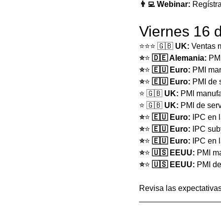
👨‍💻 Webinar:
 Regístra
Viernes 16 
⭐️⭐️⭐️ 🇬🇧 
UK: 
Ventas m
⭐️
⭐️
 🇩🇪 Alemania: 
PMI
⭐️
⭐️
 🇪🇺 Euro: 
PMI man
⭐️
⭐️
 🇪🇺 Euro: 
PMI de s
⭐️ 🇬🇧 
UK: 
PMI manufa
⭐️ 🇬🇧 
UK: 
PMI de serv
⭐️
⭐️
 🇪🇺 Euro: 
IPC en 
⭐️
⭐️
 🇪🇺 Euro: 
IPC sub
⭐️
⭐️
 🇪🇺 Euro: 
IPC en 
⭐️
⭐️
 🇺🇸 EEUU: 
PMI ma
⭐️
⭐️
 🇺🇸 EEUU: 
PMI de
Revisa las expectativas