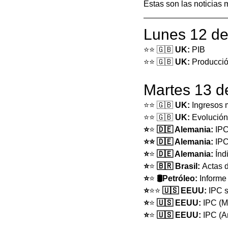
Estas son las noticias
Lunes 12 de
⭐️⭐️ 🇬🇧 
UK:
 PIB
⭐️⭐️ 🇬🇧 
UK: 
Producció
Martes 13 d
⭐️⭐️ 🇬🇧 
UK: 
Ingresos 
⭐️⭐️ 🇬🇧 
UK: 
Evolución
⭐️
⭐️
 🇩🇪 Alemania:
 IPC
⭐️⭐️ 🇩🇪 Alemania: 
IPC
⭐️
⭐️
 🇩🇪 Alemania: 
Índ
⭐️
⭐️
 🇧🇷 Brasil: 
Actas 
⭐️
⭐️
 🛢Petróleo: 
Informe
⭐️
⭐️⭐️
 🇺🇸 EEUU: 
IPC 
⭐️
⭐️
 🇺🇸 EEUU: 
IPC (M
⭐️
⭐️
 🇺🇸 EEUU: 
IPC (A