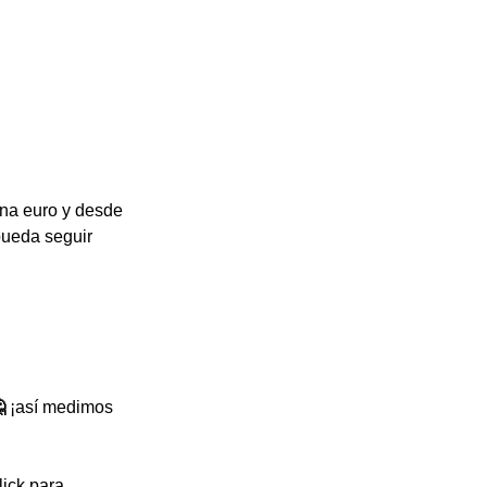
na euro y desde 
pueda seguir 

 ¡así medimos 
ick para 