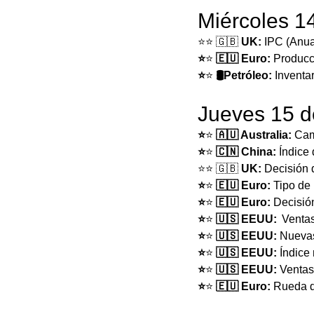
Miércoles 1
⭐️⭐️ 🇬🇧 
UK: 
IPC (Anua
⭐️
⭐️
 🇪🇺 Euro: 
Producci
⭐️
⭐️
 🛢Petróleo: 
Inventa
Jueves 15 d
⭐️
⭐️
 🇦🇺 Australia: 
Cam
⭐️
⭐️
 🇨🇳 China: 
Índice 
⭐️⭐️ 🇬🇧 
UK: 
Decisión d
⭐️
⭐️
 🇪🇺 Euro: 
Tipo de 
⭐️
⭐️
 🇪🇺 Euro: 
Decisión
⭐️
⭐️
 🇺🇸 EEUU:
	Venta
⭐️
⭐️
 🇺🇸 EEUU: 
Nuevas
⭐️
⭐️
 🇺🇸 EEUU: 
Índice 
⭐️
⭐️
 🇺🇸 EEUU: 
Ventas
⭐️
⭐️
 🇪🇺 Euro: 
Rueda d