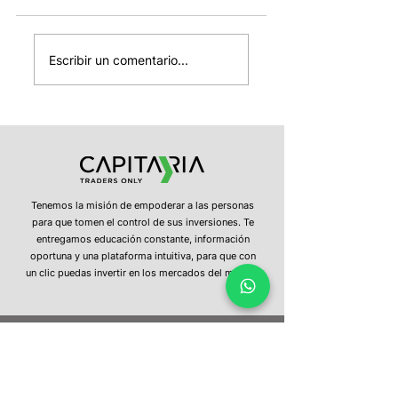
El cierre del
SpaceX entra
mundial, el
mañana al Nasda
Escribir un comentario...
desplome
100, OPEP+ sube 
automotor en China
producción de
y la estabilidad del
petróleo y Strate
dólar
confirma nuevas
ventas de bitcoin
Tenemos la misión de empoderar a las personas
para que tomen el control de sus inversiones. Te
entregamos educación constante, información
oportuna y una plataforma intuitiva, para que con
un clic puedas invertir en los mercados del mundo.
¿Tienes más preguntas?
No dudes en
contactarnos
hola@capitaria.com