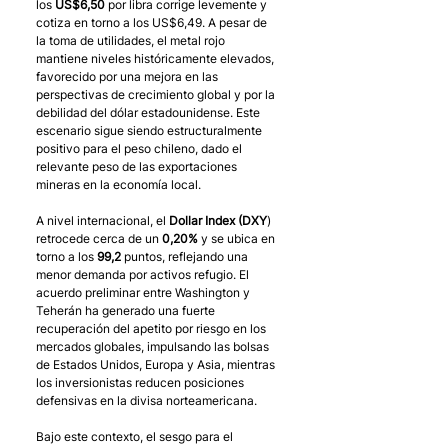
los 
US$6,50 
por libra corrige levemente y 
cotiza en torno a los US$6,49. A pesar de 
la toma de utilidades, el metal rojo 
mantiene niveles históricamente elevados, 
favorecido por una mejora en las 
perspectivas de crecimiento global y por la 
debilidad del dólar estadounidense. Este 
escenario sigue siendo estructuralmente 
positivo para el peso chileno, dado el 
relevante peso de las exportaciones 
mineras en la economía local.
A nivel internacional, el 
Dollar Index (DXY
) 
retrocede cerca de un 
0,20%
 y se ubica en 
torno a los 
99,2
 puntos, reflejando una 
menor demanda por activos refugio. El 
acuerdo preliminar entre Washington y 
Teherán ha generado una fuerte 
recuperación del apetito por riesgo en los 
mercados globales, impulsando las bolsas 
de Estados Unidos, Europa y Asia, mientras 
los inversionistas reducen posiciones 
defensivas en la divisa norteamericana.
Bajo este contexto, el sesgo para el 