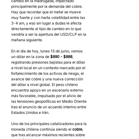
cambio en la madrugada, impactado 
principalmente por la demanda del cobre. 
Hay que recordar que el metal se mueve 
muy fuerte y con harta volatilidad entre las 
3-4 am, y eso sin lugar a dudas le afecta 
directamente al tipo de cambio en lo que 
vendría a ser la apertura del USD/CLP en la 
mañana siguiente. 
En el día de hoy, lunes 15 de junio, vemos 
un dólar en la zona de 
$890 - $888
, 
registrando presiones bajistas para el dólar 
a nivel local en un contexto marcado por el 
fortalecimiento de los activos de riesgo, el 
avance del cobre y una nueva corrección 
del dólar a nivel global. El peso chileno 
encuentra apoyo en un escenario externo 
más favorable, impulsado por el alivio de 
las tensiones geopolíticas en Medio Oriente 
tras el anuncio de un acuerdo interino entre 
Estados Unidos e Irán.
Uno de los principales catalizadores para la 
moneda chilena continúa siendo el 
cobre
, 
que tras alcanzar máximos recientes sobre 