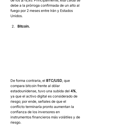
de los $78,95. Principalmente, esa caída se 
debe a la prórroga confirmada de un alto al 
fuego por 2 meses entre Irán y Estados 
Unidos.
Bitcoin.
De forma contraria, el 
BTC/USD
, que 
compara bitcoin frente al dólar 
estadounidense, tuvo una subida del 
4%
, 
ya que el activo digital es considerado de 
riesgo; por ende, señales de que el 
conflicto terminaría pronto aumentan la 
confianza de los inversores en 
instrumentos financieros más volátiles y de 
riesgo.