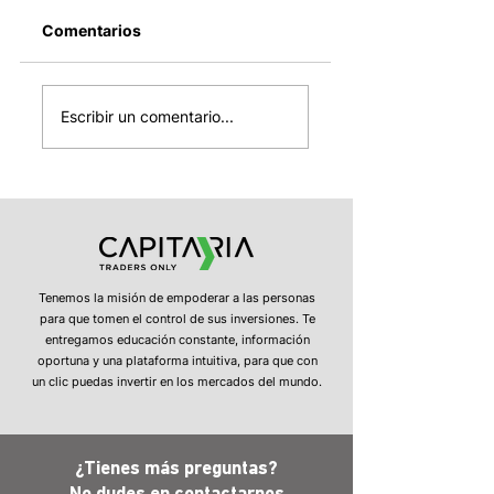
Comentarios
SpaceX entra
Avanzan las
mañana al Nasdaq-
conversaciones
Escribir un comentario...
100, OPEP+ sube la
entre Irán y Esta
producción de
Unidos, ¿Y el
petróleo y Strategy
estrecho de
confirma nuevas
Ormuz?
ventas de bitcoin
Tenemos la misión de empoderar a las personas
para que tomen el control de sus inversiones. Te
entregamos educación constante, información
oportuna y una plataforma intuitiva, para que con
un clic puedas invertir en los mercados del mundo.
¿Tienes más preguntas?