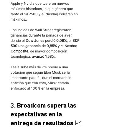
Apple y Nvidia que tuvieron nuevos 
máximos históricos, lo que género que 
tanto el S&P500 y el Nasdaq cerraran en 
máximos..
Los índices de Wall Street registraron 
ganancias durante la jornada de ayer, 
donde el 
Dow Jones perdió 0,09%
, el 
S&P 
500 una ganancia de 0,85%
 y el 
Nasdaq 
Composite
, de mayor composición 
tecnológica, 
avanzó 1,53%
.
Tesla sube más de 7% previo a una 
votación que según Elon Musk sería 
importante para él, que el mercado lo 
anticipa que con esto, Musk estaría 
enfocado al 100% en la empresa.
3. ​
Broadcom supera las 
expectativas en la 
entrega de resultados 📈