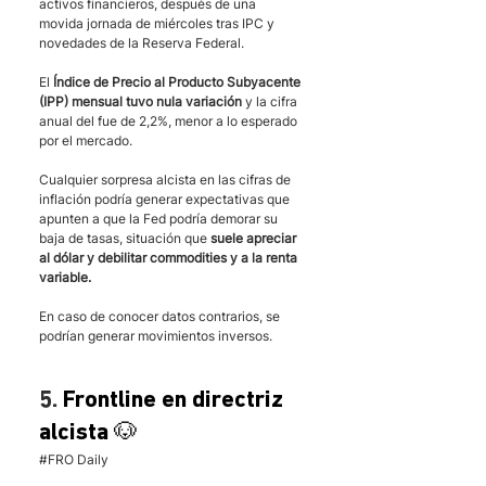
activos financieros, después de una 
movida jornada de miércoles tras IPC y 
novedades de la Reserva Federal. 
El 
Índice de Precio al Producto Subyacente 
(IPP) mensual tuvo nula variación
 y la cifra  
anual del fue de 2,2%, menor a lo esperado 
por el mercado. 
Cualquier sorpresa alcista en las cifras de 
inflación podría generar expectativas que 
apunten a que la Fed podría demorar su 
baja de tasas, situación que 
suele apreciar 
al dólar y debilitar commodities y a la renta 
variable. 
En caso de conocer datos contrarios, se 
podrían generar movimientos inversos.
5. 
Frontline en directriz 
alcista 🐶
#FRO
 Daily 