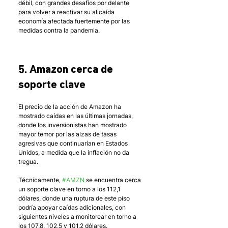
débil, con grandes desafíos por delante 
para volver a reactivar su alicaída 
economía afectada fuertemente por las 
medidas contra la pandemia.
5. Amazon cerca de 
soporte clave
El precio de la acción de Amazon ha 
mostrado caídas en las últimas jornadas, 
donde los inversionistas han mostrado 
mayor temor por las alzas de tasas 
agresivas que continuarían en Estados 
Unidos, a medida que la inflación no da 
tregua. 
Técnicamente, 
#AMZN
 se encuentra cerca 
un soporte clave en torno a los 112,1 
dólares, donde una ruptura de este piso 
podría apoyar caídas adicionales, con 
siguientes niveles a monitorear en torno a 
los 107,8, 102,5 y 101,2 dólares.