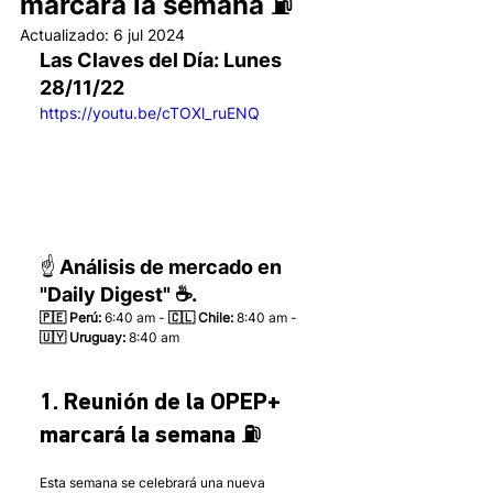
marcará la semana ⛽️
Actualizado:
6 jul 2024
Las Claves del Día: Lunes 
28/11/22 
https://youtu.be/cTOXl_ruENQ
☝️ Análisis de mercado en 
"Daily Digest" ☕.
🇵🇪 Perú:
 6:40 am - 
🇨🇱 Chile:
 8:40 am - 
🇺🇾 Uruguay:
 8:40 am 
1. Reunión de la OPEP+ 
marcará la semana ⛽️
Esta semana se celebrará una nueva 