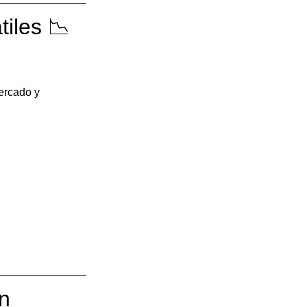
iles 📉
ercado y 
ón