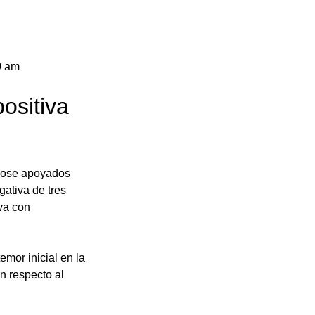
0 am 
ositiva 
dose apoyados 
ativa de tres 
va con 
mor inicial en la 
n respecto al 