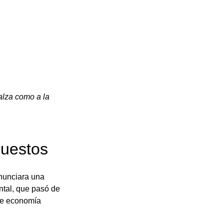
lza como a la 
puestos
nunciara una 
ntal, que pasó de 
te economía 