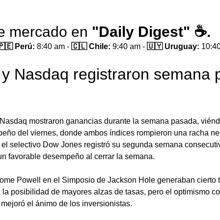
de mercado en 
"Daily Digest" ☕.
🇵🇪 Perú:
 8:40 am - 
🇨🇱 Chile:
 9:40 am - 
🇺🇾 Uruguay:
 10:4
y Nasdaq registraron semana p
 Nasdaq mostraron ganancias durante la semana pasada, vién
peño del viernes, donde ambos índices rompieron una racha neg
el selectivo Dow Jones registró su segunda semana consecuti
 un favorable desempeño al cerrar la semana. 
ome Powell en el Simposio de Jackson Hole generaban cierto te
a la posibilidad de mayores alzas de tasas, pero el optimismo co
ejoró el ánimo de los inversionistas. 