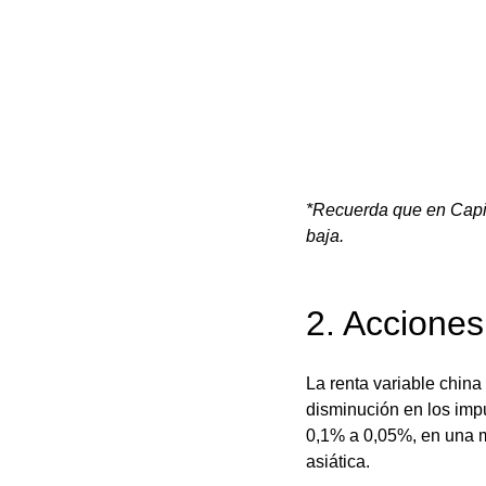
*Recuerda que en Capit
baja.
2. Accione
La renta variable china
disminución en los impu
0,1% a 0,05%, en una m
asiática. 